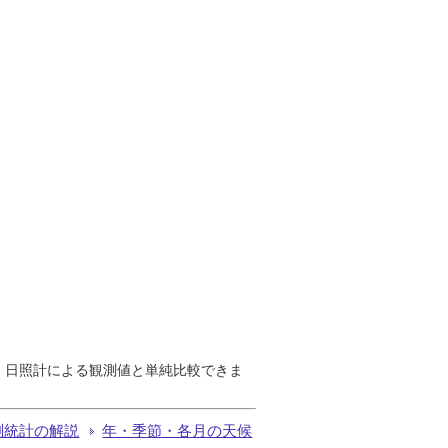
で、日照計による観測値と単純比較できま
測統計の解説
年・季節・各月の天候