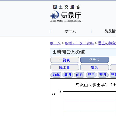
ホーム
防災情
ホーム
>
各種データ・資料
>
過去の気象
１時間ごとの値