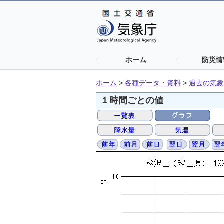
ホーム
防災情
ホーム
>
各種データ・資料
>
過去の気象
１時間ごとの値