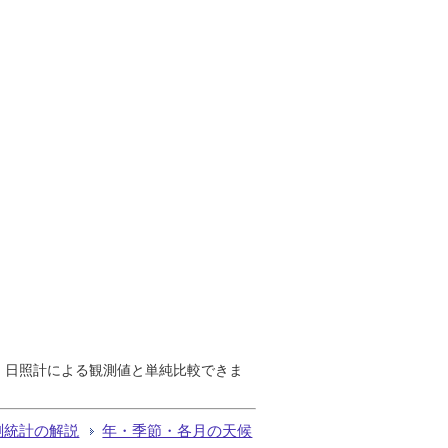
で、日照計による観測値と単純比較できま
測統計の解説
年・季節・各月の天候