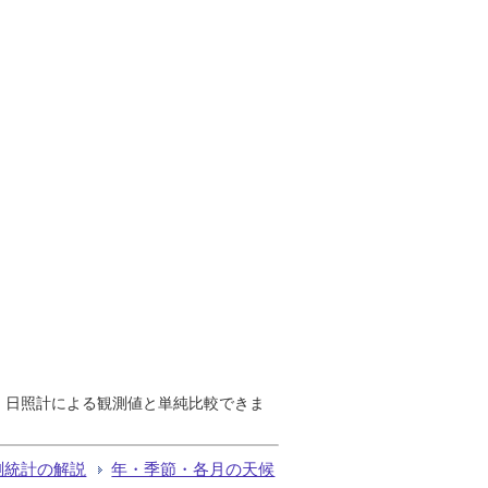
で、日照計による観測値と単純比較できま
測統計の解説
年・季節・各月の天候