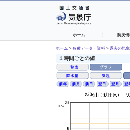
ホーム
防災情
ホーム
>
各種データ・資料
>
過去の気象
１時間ごとの値