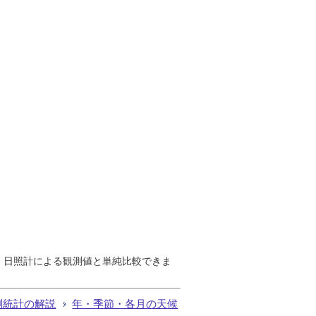
で、日照計による観測値と単純比較できま
測統計の解説
年・季節・各月の天候