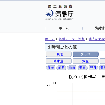
ホーム
防災情
ホーム
>
各種データ・資料
>
過去の気象
１時間ごとの値