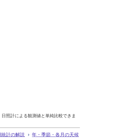
で、日照計による観測値と単純比較できま
測統計の解説
年・季節・各月の天候