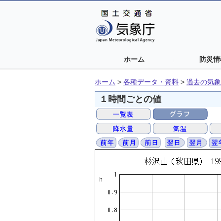
ホーム
防災情
ホーム
>
各種データ・資料
>
過去の気象
１時間ごとの値