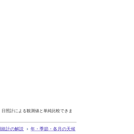
で、日照計による観測値と単純比較できま
測統計の解説
年・季節・各月の天候