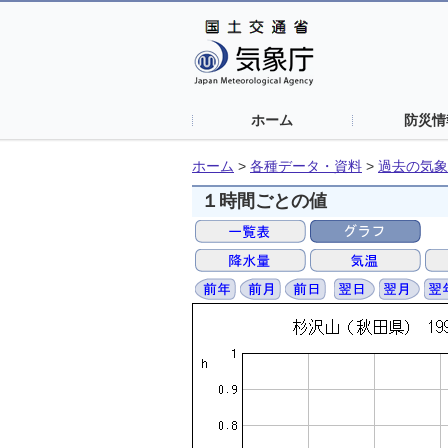
ホーム
防災情
ホーム
>
各種データ・資料
>
過去の気象
１時間ごとの値