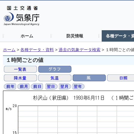
ホーム
防災情報
各種データ・
ホーム
>
各種データ・資料
>
過去の気象データ検索
>
１時間ごとの
１時間ごとの値