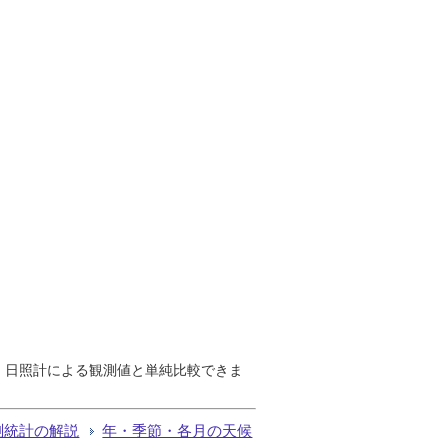
で、日照計による観測値と単純比較できま
測統計の解説
年・季節・各月の天候