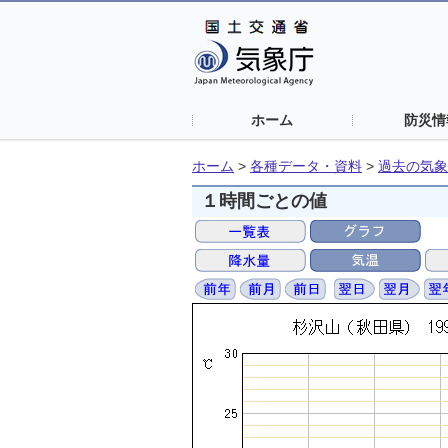
ホーム
防災情
ホーム
>
各種データ・資料
>
過去の気象
１時間ごとの値