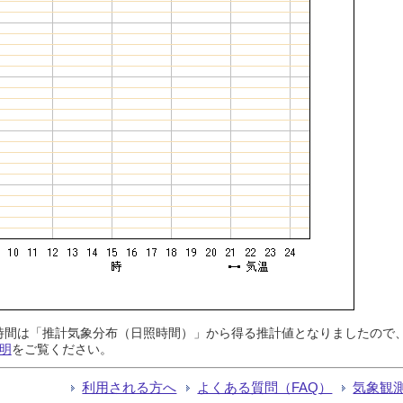
日照時間は「推計気象分布（日照時間）」から得る推計値となりましたの
明
をご覧ください。
利用される方へ
よくある質問（FAQ）
気象観