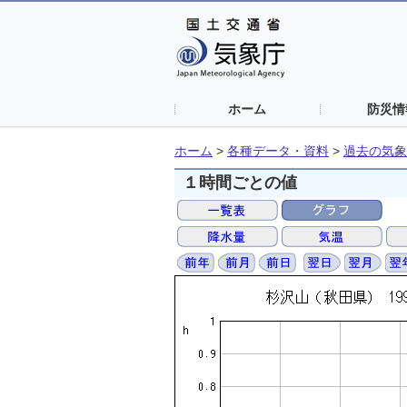
ホーム
防災情
ホーム
>
各種データ・資料
>
過去の気象
１時間ごとの値