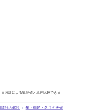
で、日照計による観測値と単純比較できま
測統計の解説
年・季節・各月の天候