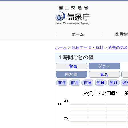
ホーム
防災情
ホーム
>
各種データ・資料
>
過去の気象
１時間ごとの値