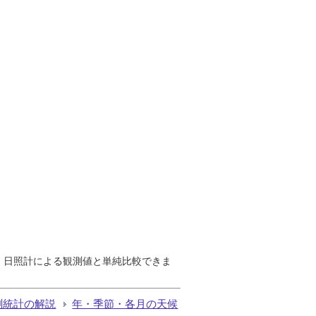
で、日照計による観測値と単純比較できま
測統計の解説
年・季節・各月の天候