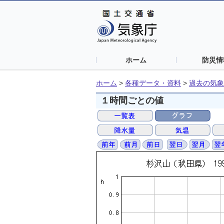
ホーム
防災情
ホーム
>
各種データ・資料
>
過去の気象
１時間ごとの値