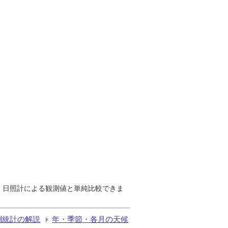
で、日照計による観測値と単純比較できま
測統計の解説
年・季節・各月の天候