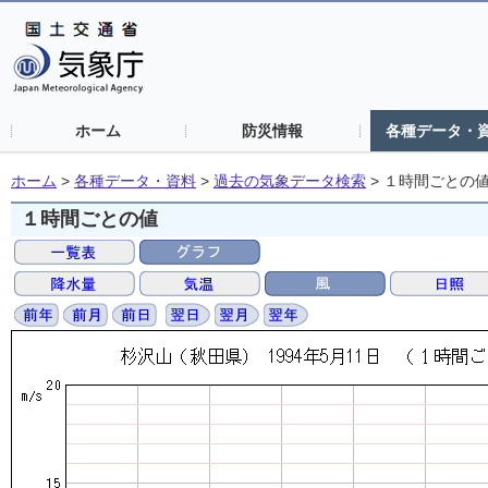
ホーム
防災情報
各種データ・
ホーム
>
各種データ・資料
>
過去の気象データ検索
>
１時間ごとの
１時間ごとの値