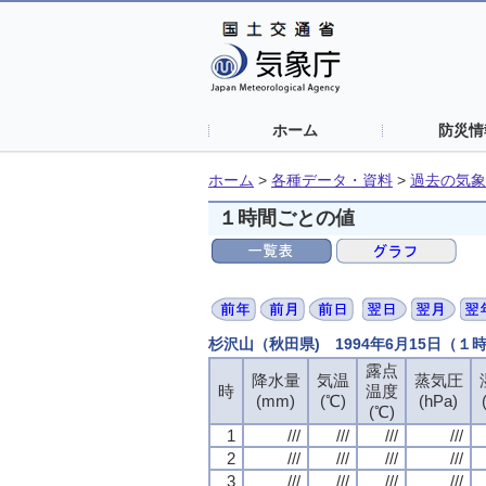
ホーム
防災情
ホーム
>
各種データ・資料
>
過去の気象
１時間ごとの値
杉沢山（秋田県) 1994年6月15日（１
露点
降水量
気温
蒸気圧
時
温度
(mm)
(℃)
(hPa)
(℃)
1
///
///
///
///
2
///
///
///
///
3
///
///
///
///