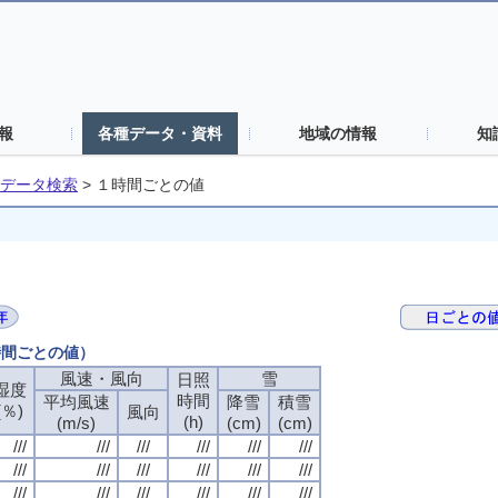
報
各種データ・資料
地域の情報
知
データ検索
>
１時間ごとの値
時間ごとの値）
風速・風向
雪
日照
湿度
時間
平均風速
降雪
積雪
(％)
風向
(h)
(m/s)
(cm)
(cm)
///
///
///
///
///
///
///
///
///
///
///
///
///
///
///
///
///
///