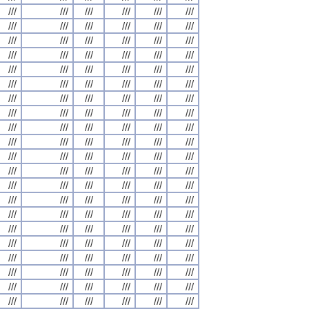
///
///
///
///
///
///
///
///
///
///
///
///
///
///
///
///
///
///
///
///
///
///
///
///
///
///
///
///
///
///
///
///
///
///
///
///
///
///
///
///
///
///
///
///
///
///
///
///
///
///
///
///
///
///
///
///
///
///
///
///
///
///
///
///
///
///
///
///
///
///
///
///
///
///
///
///
///
///
///
///
///
///
///
///
///
///
///
///
///
///
///
///
///
///
///
///
///
///
///
///
///
///
///
///
///
///
///
///
///
///
///
///
///
///
///
///
///
///
///
///
///
///
///
///
///
///