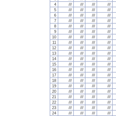
4
///
///
///
///
5
///
///
///
///
6
///
///
///
///
7
///
///
///
///
8
///
///
///
///
9
///
///
///
///
10
///
///
///
///
11
///
///
///
///
12
///
///
///
///
13
///
///
///
///
14
///
///
///
///
15
///
///
///
///
16
///
///
///
///
17
///
///
///
///
18
///
///
///
///
19
///
///
///
///
20
///
///
///
///
21
///
///
///
///
22
///
///
///
///
23
///
///
///
///
24
///
///
///
///