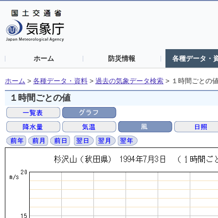
ホーム
防災情報
各種データ・
ホーム
>
各種データ・資料
>
過去の気象データ検索
>
１時間ごとの
１時間ごとの値