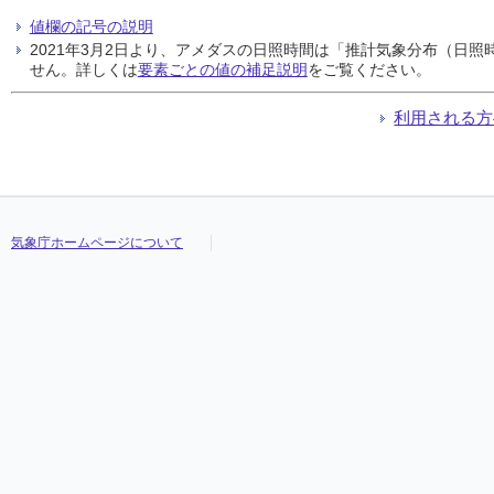
値欄の記号の説明
2021年3月2日より、アメダスの日照時間は「推計気象分布（日
せん。詳しくは
要素ごとの値の補足説明
をご覧ください。
利用される方
気象庁ホームページについて