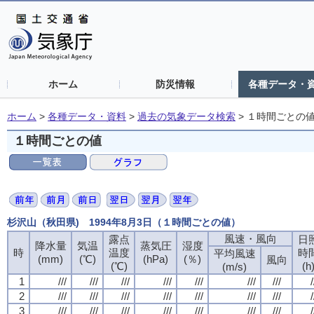
ホーム
防災情報
各種データ・
ホーム
>
各種データ・資料
>
過去の気象データ検索
>
１時間ごとの
１時間ごとの値
杉沢山（秋田県) 1994年8月3日（１時間ごとの値）
風速・風向
露点
日
降水量
気温
蒸気圧
湿度
時
温度
時
平均風速
(mm)
(℃)
(hPa)
(％)
風向
(℃)
(h
(m/s)
1
///
///
///
///
///
///
///
/
2
///
///
///
///
///
///
///
/
3
///
///
///
///
///
///
///
/