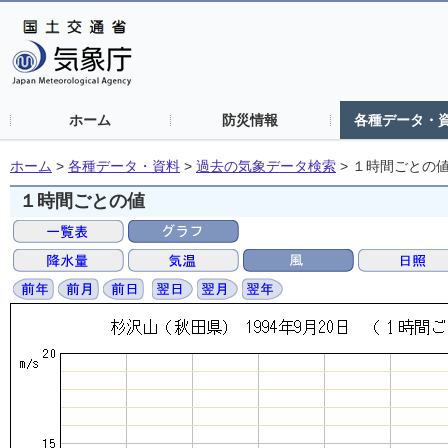
ホーム
防災情報
各種データ・
ホーム
>
各種データ・資料
>
過去の気象データ検索
>
１時間ごとの
１時間ごとの値