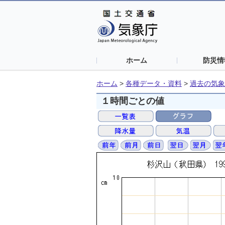
ホーム
防災情
ホーム
>
各種データ・資料
>
過去の気象
１時間ごとの値