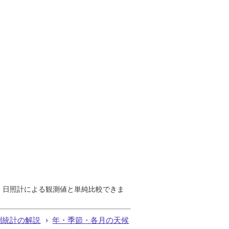
で、日照計による観測値と単純比較できま
測統計の解説
年・季節・各月の天候