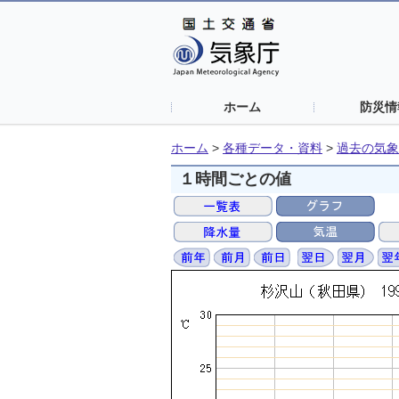
ホーム
防災情
ホーム
>
各種データ・資料
>
過去の気象
１時間ごとの値