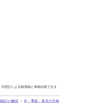
で、日照計による観測値と単純比較できま
測統計の解説
年・季節・各月の天候