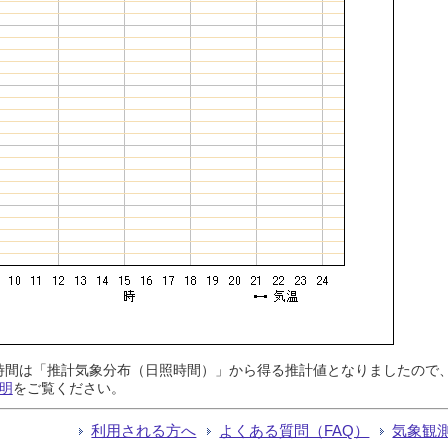
日照時間は「推計気象分布（日照時間）」から得る推計値となりましたの
明
をご覧ください。
利用される方へ
よくある質問（FAQ）
気象観