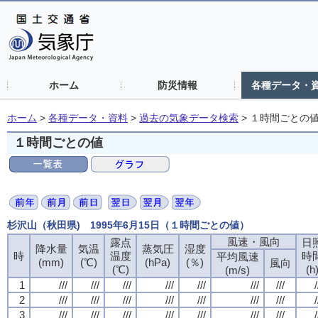
ホーム
防災情報
各種データ・
ホーム
>
各種データ・資料
>
過去の気象データ検索
>
１時間ごとの
１時間ごとの値
杉沢山（秋田県) 1995年6月15日（１時間ごとの値）
風速・風向
露点
日
降水量
気温
蒸気圧
湿度
時
温度
時
平均風速
(mm)
(℃)
(hPa)
(％)
風向
(℃)
(h
(m/s)
1
///
///
///
///
///
///
///
/
2
///
///
///
///
///
///
///
/
3
///
///
///
///
///
///
///
/