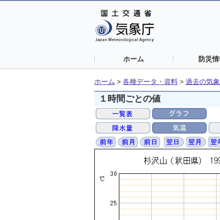
ホーム
防災情
ホーム
>
各種データ・資料
>
過去の気象
１時間ごとの値