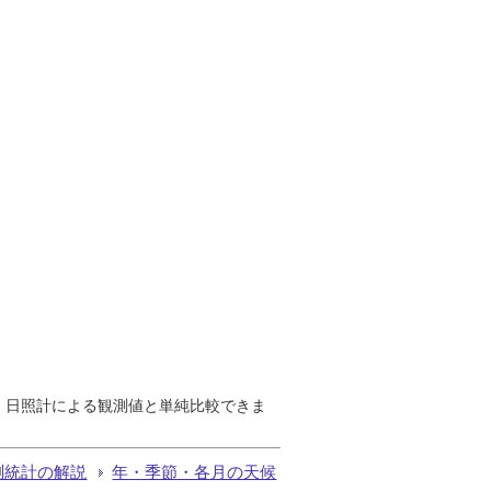
で、日照計による観測値と単純比較できま
測統計の解説
年・季節・各月の天候