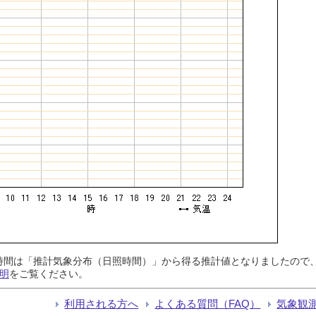
日照時間は「推計気象分布（日照時間）」から得る推計値となりましたの
明
をご覧ください。
利用される方へ
よくある質問（FAQ）
気象観