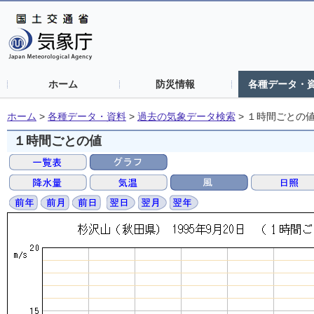
ホーム
防災情報
各種データ・
ホーム
>
各種データ・資料
>
過去の気象データ検索
>
１時間ごとの
１時間ごとの値