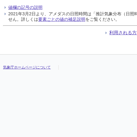
値欄の記号の説明
2021年3月2日より、アメダスの日照時間は「推計気象分布（日
せん。詳しくは
要素ごとの値の補足説明
をご覧ください。
利用される方
気象庁ホームページについて