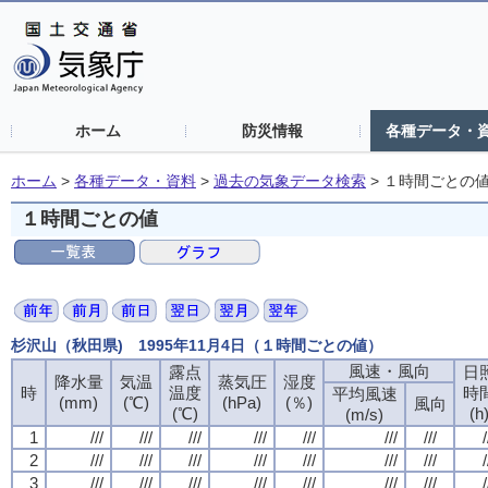
ホーム
防災情報
各種データ・
ホーム
>
各種データ・資料
>
過去の気象データ検索
>
１時間ごとの
１時間ごとの値
杉沢山（秋田県) 1995年11月4日（１時間ごとの値）
風速・風向
露点
日
降水量
気温
蒸気圧
湿度
時
温度
時
平均風速
(mm)
(℃)
(hPa)
(％)
風向
(℃)
(h
(m/s)
1
///
///
///
///
///
///
///
/
2
///
///
///
///
///
///
///
/
3
///
///
///
///
///
///
///
/