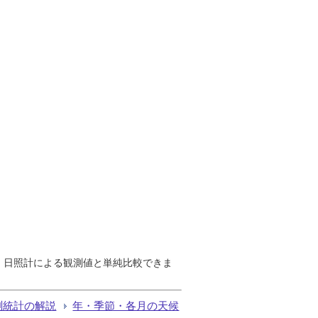
で、日照計による観測値と単純比較できま
測統計の解説
年・季節・各月の天候