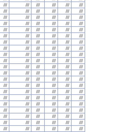
///
///
///
///
///
///
///
///
///
///
///
///
///
///
///
///
///
///
///
///
///
///
///
///
///
///
///
///
///
///
///
///
///
///
///
///
///
///
///
///
///
///
///
///
///
///
///
///
///
///
///
///
///
///
///
///
///
///
///
///
///
///
///
///
///
///
///
///
///
///
///
///
///
///
///
///
///
///
///
///
///
///
///
///
///
///
///
///
///
///
///
///
///
///
///
///
///
///
///
///
///
///
///
///
///
///
///
///
///
///
///
///
///
///
///
///
///
///
///
///
///
///
///
///
///
///