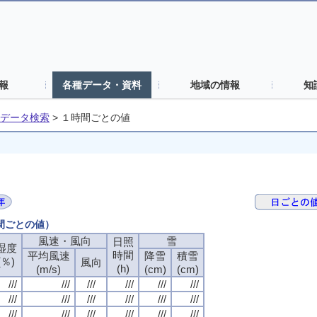
報
各種データ・資料
地域の情報
知
データ検索
>
１時間ごとの値
時間ごとの値）
風速・風向
雪
日照
湿度
時間
平均風速
降雪
積雪
(％)
風向
(h)
(m/s)
(cm)
(cm)
///
///
///
///
///
///
///
///
///
///
///
///
///
///
///
///
///
///