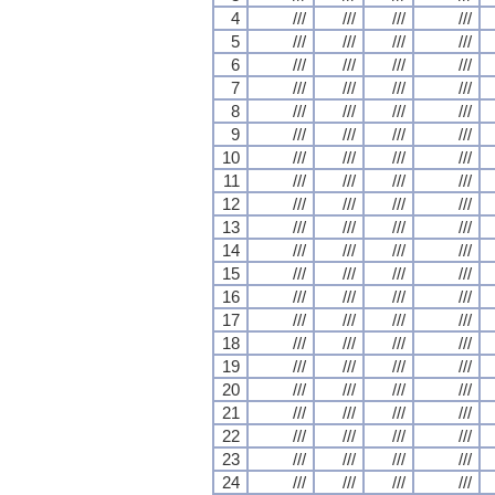
4
///
///
///
///
5
///
///
///
///
6
///
///
///
///
7
///
///
///
///
8
///
///
///
///
9
///
///
///
///
10
///
///
///
///
11
///
///
///
///
12
///
///
///
///
13
///
///
///
///
14
///
///
///
///
15
///
///
///
///
16
///
///
///
///
17
///
///
///
///
18
///
///
///
///
19
///
///
///
///
20
///
///
///
///
21
///
///
///
///
22
///
///
///
///
23
///
///
///
///
24
///
///
///
///