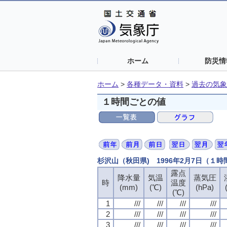
ホーム
防災情
ホーム
>
各種データ・資料
>
過去の気象
１時間ごとの値
杉沢山（秋田県) 1996年2月7日（１
露点
降水量
気温
蒸気圧
時
温度
(mm)
(℃)
(hPa)
(℃)
1
///
///
///
///
2
///
///
///
///
3
///
///
///
///