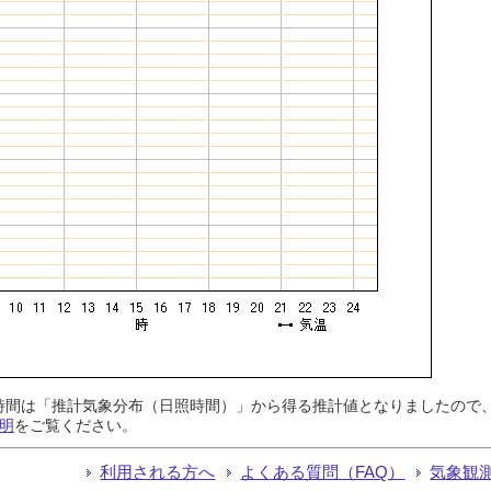
日照時間は「推計気象分布（日照時間）」から得る推計値となりましたの
明
をご覧ください。
利用される方へ
よくある質問（FAQ）
気象観