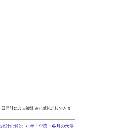
で、日照計による観測値と単純比較できま
測統計の解説
年・季節・各月の天候