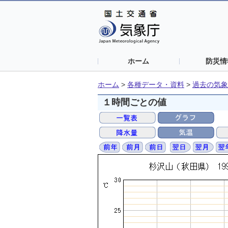
ホーム
防災情
ホーム
>
各種データ・資料
>
過去の気象
１時間ごとの値