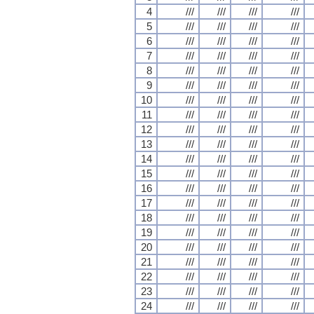
4
///
///
///
///
5
///
///
///
///
6
///
///
///
///
7
///
///
///
///
8
///
///
///
///
9
///
///
///
///
10
///
///
///
///
11
///
///
///
///
12
///
///
///
///
13
///
///
///
///
14
///
///
///
///
15
///
///
///
///
16
///
///
///
///
17
///
///
///
///
18
///
///
///
///
19
///
///
///
///
20
///
///
///
///
21
///
///
///
///
22
///
///
///
///
23
///
///
///
///
24
///
///
///
///