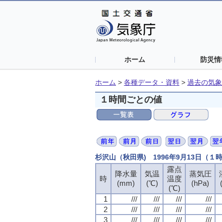
ホーム
防災情
ホーム
>
各種データ・資料
>
過去の気象
１時間ごとの値
杉沢山（秋田県) 1996年9月13日（１
露点
降水量
気温
蒸気圧
時
温度
(mm)
(℃)
(hPa)
(℃)
1
///
///
///
///
2
///
///
///
///
3
///
///
///
///