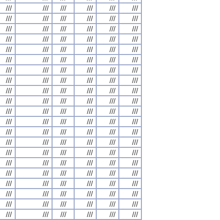
///
///
///
///
///
///
///
///
///
///
///
///
///
///
///
///
///
///
///
///
///
///
///
///
///
///
///
///
///
///
///
///
///
///
///
///
///
///
///
///
///
///
///
///
///
///
///
///
///
///
///
///
///
///
///
///
///
///
///
///
///
///
///
///
///
///
///
///
///
///
///
///
///
///
///
///
///
///
///
///
///
///
///
///
///
///
///
///
///
///
///
///
///
///
///
///
///
///
///
///
///
///
///
///
///
///
///
///
///
///
///
///
///
///
///
///
///
///
///
///
///
///
///
///
///
///