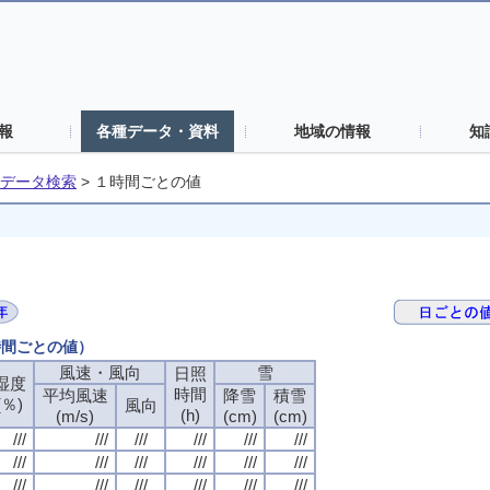
報
各種データ・資料
地域の情報
知
データ検索
>
１時間ごとの値
時間ごとの値）
風速・風向
雪
日照
湿度
時間
平均風速
降雪
積雪
(％)
風向
(h)
(m/s)
(cm)
(cm)
///
///
///
///
///
///
///
///
///
///
///
///
///
///
///
///
///
///