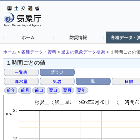
ホーム
防災情報
各種データ・
ホーム
>
各種データ・資料
>
過去の気象データ検索
>
１時間ごとの
１時間ごとの値