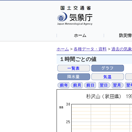
ホーム
防災情
ホーム
>
各種データ・資料
>
過去の気象
１時間ごとの値