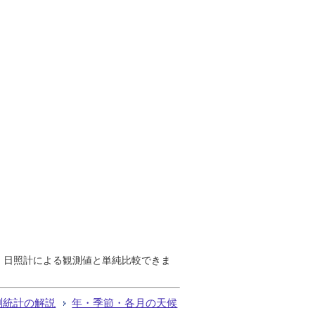
で、日照計による観測値と単純比較できま
測統計の解説
年・季節・各月の天候