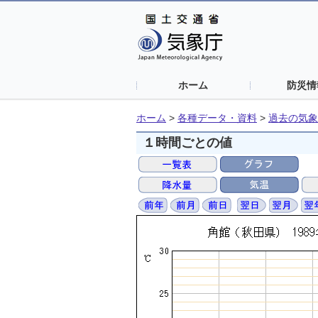
ホーム
防災情
ホーム
>
各種データ・資料
>
過去の気象
１時間ごとの値