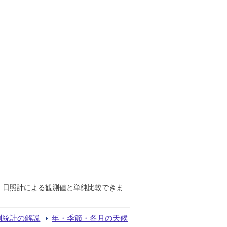
で、日照計による観測値と単純比較できま
測統計の解説
年・季節・各月の天候