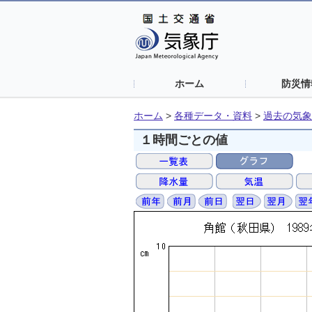
ホーム
防災情
ホーム
>
各種データ・資料
>
過去の気象
１時間ごとの値