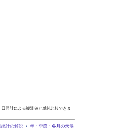
で、日照計による観測値と単純比較できま
測統計の解説
年・季節・各月の天候