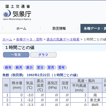
ホーム
防災情報
各種データ・
ホーム
>
各種データ・資料
>
過去の気象データ検索
>
１時間ごとの
１時間ごとの値
角館（秋田県) 1992年2月22日（１時間ごとの値）
風速・風向
露点
降水量
気温
蒸気圧
湿度
時
温度
平均風速
(mm)
(℃)
(hPa)
(％)
風向
(℃)
(m/s)
1
0
-3.0
///
///
///
2
南
2
1
-3.2
///
///
///
1
東北東
3
0
-3.3
///
///
///
0
静穏