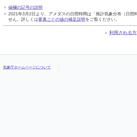
値欄の記号の説明
2021年3月2日より、アメダスの日照時間は「推計気象分布（日
せん。詳しくは
要素ごとの値の補足説明
をご覧ください。
利用される方
気象庁ホームページについて