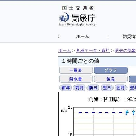
ホーム
防災情
ホーム
>
各種データ・資料
>
過去の気象
１時間ごとの値