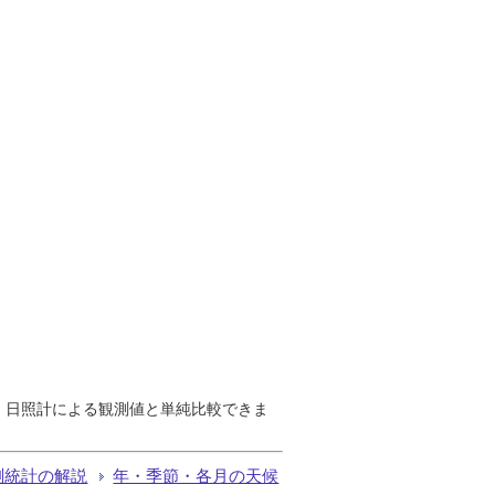
で、日照計による観測値と単純比較できま
測統計の解説
年・季節・各月の天候