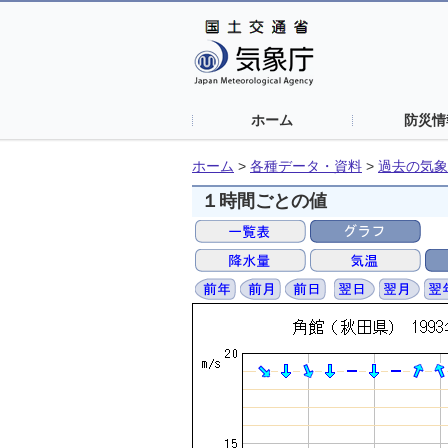
ホーム
防災情
ホーム
>
各種データ・資料
>
過去の気象
１時間ごとの値