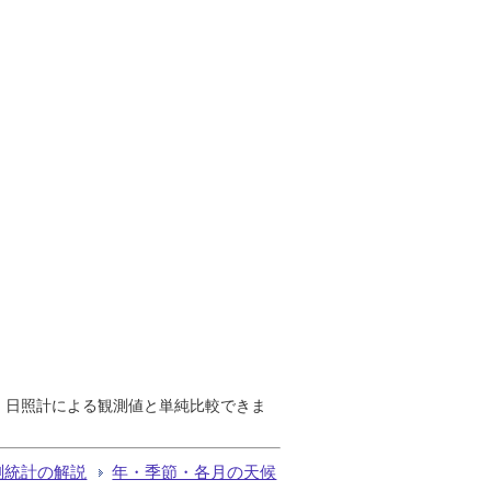
で、日照計による観測値と単純比較できま
測統計の解説
年・季節・各月の天候