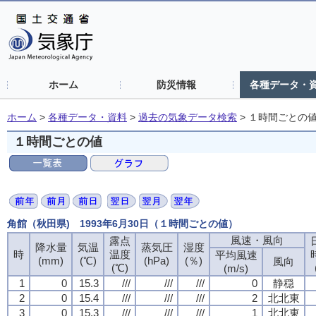
ホーム
防災情報
各種データ・
ホーム
>
各種データ・資料
>
過去の気象データ検索
>
１時間ごとの
１時間ごとの値
角館（秋田県) 1993年6月30日（１時間ごとの値）
風速・風向
露点
降水量
気温
蒸気圧
湿度
時
温度
平均風速
(mm)
(℃)
(hPa)
(％)
風向
(℃)
(m/s)
1
0
15.3
///
///
///
0
静穏
2
0
15.4
///
///
///
2
北北東
3
0
15.3
///
///
///
1
北北東