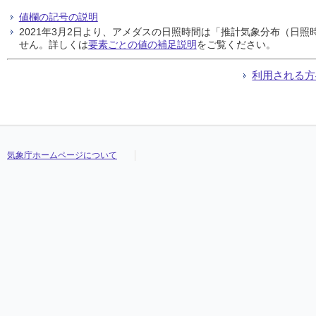
値欄の記号の説明
2021年3月2日より、アメダスの日照時間は「推計気象分布（日
せん。詳しくは
要素ごとの値の補足説明
をご覧ください。
利用される方
気象庁ホームページについて