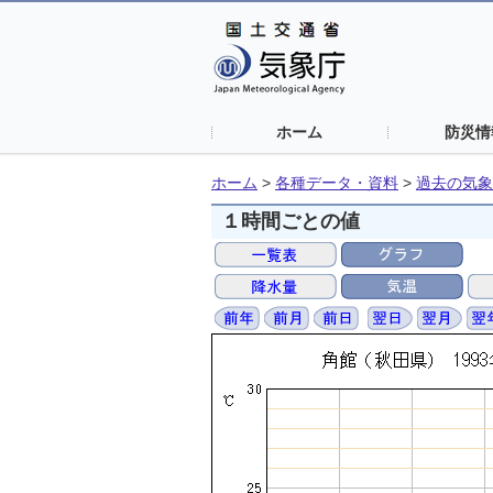
ホーム
防災情
ホーム
>
各種データ・資料
>
過去の気象
１時間ごとの値