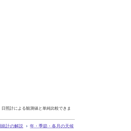
で、日照計による観測値と単純比較できま
測統計の解説
年・季節・各月の天候