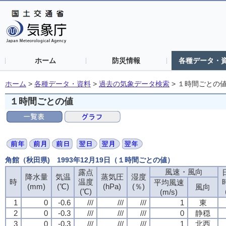
ホーム
防災情報
各種データ・
ホーム
>
各種データ・資料
>
過去の気象データ検索
>
１時間ごとの
１時間ごとの値
角館（秋田県) 1993年12月19日（１時間ごとの値）
風速・風向
露点
降水量
気温
蒸気圧
湿度
時
温度
平均風速
(mm)
(℃)
(hPa)
(％)
風向
(℃)
(m/s)
1
0
-0.6
///
///
///
1
東
2
0
-0.3
///
///
///
0
静穏
3
0
-0.3
///
///
///
1
北西