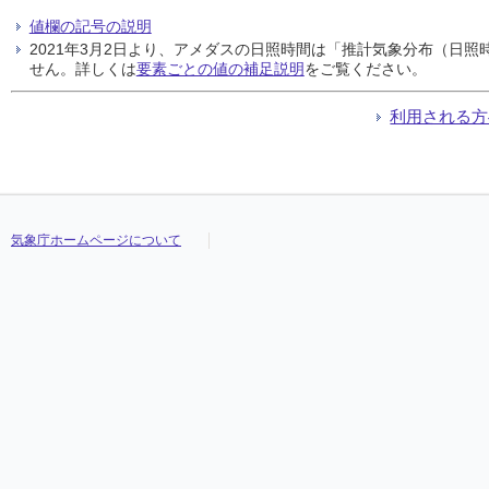
値欄の記号の説明
2021年3月2日より、アメダスの日照時間は「推計気象分布（日
せん。詳しくは
要素ごとの値の補足説明
をご覧ください。
利用される方
気象庁ホームページについて