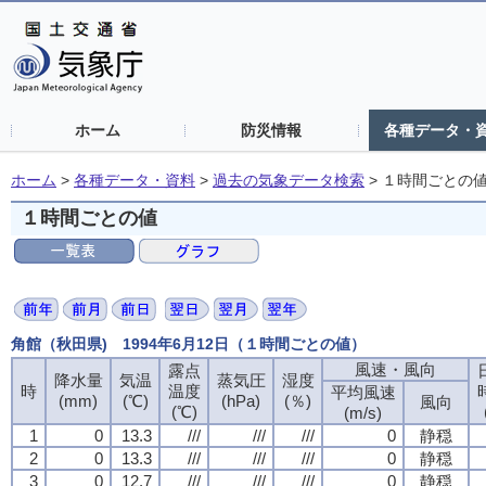
ホーム
防災情報
各種データ・
ホーム
>
各種データ・資料
>
過去の気象データ検索
>
１時間ごとの
１時間ごとの値
角館（秋田県) 1994年6月12日（１時間ごとの値）
風速・風向
露点
降水量
気温
蒸気圧
湿度
時
温度
平均風速
(mm)
(℃)
(hPa)
(％)
風向
(℃)
(m/s)
1
0
13.3
///
///
///
0
静穏
2
0
13.3
///
///
///
0
静穏
3
0
12.7
///
///
///
0
静穏