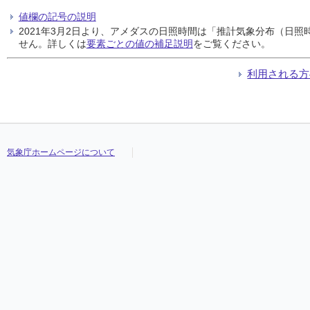
値欄の記号の説明
2021年3月2日より、アメダスの日照時間は「推計気象分布（日
せん。詳しくは
要素ごとの値の補足説明
をご覧ください。
利用される方
気象庁ホームページについて