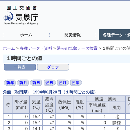
ホーム
防災情報
各種データ・
ホーム
>
各種データ・資料
>
過去の気象データ検索
>
１時間ごとの
１時間ごとの値
角館（秋田県) 1994年6月20日（１時間ごとの値）
風速・風向
風速・風向
風速・風向
風速・風向
露点
露点
露点
露点
降水量
降水量
降水量
降水量
気温
気温
気温
気温
蒸気圧
蒸気圧
蒸気圧
蒸気圧
湿度
湿度
湿度
湿度
時
時
時
時
温度
温度
温度
温度
平均風速
平均風速
平均風速
平均風速
(mm)
(mm)
(mm)
(mm)
(℃)
(℃)
(℃)
(℃)
(hPa)
(hPa)
(hPa)
(hPa)
(％)
(％)
(％)
(％)
風向
風向
風向
風向
(℃)
(℃)
(℃)
(℃)
(m/s)
(m/s)
(m/s)
(m/s)
1
1
1
1
0
0
0
0
15.4
15.4
15.4
15.4
///
///
///
///
///
///
///
///
///
///
///
///
1
1
1
1
北
北
北
北
2
2
2
2
0
0
0
0
15.4
15.4
15.4
15.4
///
///
///
///
///
///
///
///
///
///
///
///
0
0
0
0
静穏
静穏
静穏
静穏
3
3
3
3
0
0
0
0
14.1
14.1
14.1
14.1
///
///
///
///
///
///
///
///
///
///
///
///
1
1
1
1
北
北
北
北