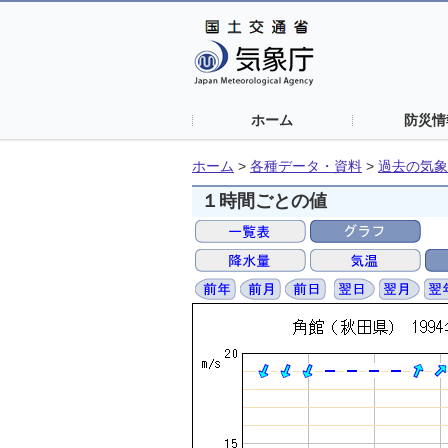
ホーム
防災情
ホーム
>
各種データ・資料
>
過去の気象
１時間ごとの値