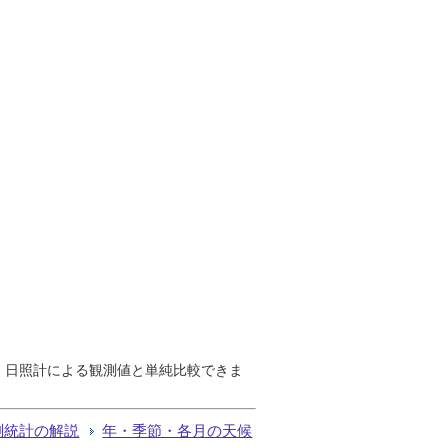
で、日照計による観測値と単純比較できま
測統計の解説
年・季節・各月の天候