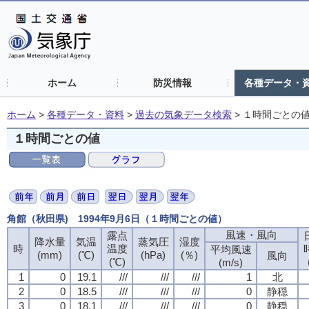
ホーム
防災情報
各種データ・
ホーム
>
各種データ・資料
>
過去の気象データ検索
>
１時間ごとの
１時間ごとの値
角館（秋田県) 1994年9月6日（１時間ごとの値）
風速・風向
露点
降水量
気温
蒸気圧
湿度
時
温度
平均風速
(mm)
(℃)
(hPa)
(％)
風向
(℃)
(m/s)
1
0
19.1
///
///
///
1
北
2
0
18.5
///
///
///
0
静穏
3
0
18.1
///
///
///
0
静穏