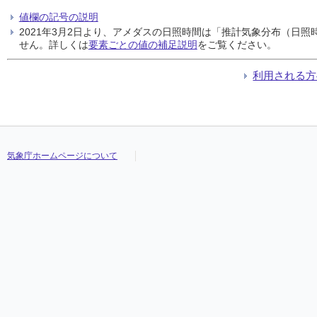
値欄の記号の説明
2021年3月2日より、アメダスの日照時間は「推計気象分布（日
せん。詳しくは
要素ごとの値の補足説明
をご覧ください。
利用される方
気象庁ホームページについて