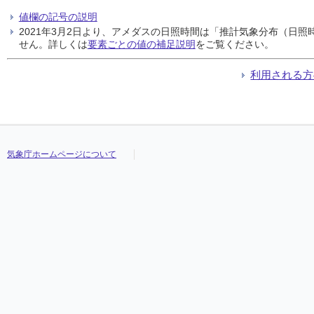
値欄の記号の説明
2021年3月2日より、アメダスの日照時間は「推計気象分布（日
せん。詳しくは
要素ごとの値の補足説明
をご覧ください。
利用される方
気象庁ホームページについて