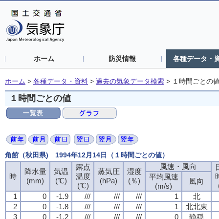
ホーム
防災情報
各種データ・
ホーム
>
各種データ・資料
>
過去の気象データ検索
>
１時間ごとの
１時間ごとの値
角館（秋田県) 1994年12月14日（１時間ごとの値）
風速・風向
露点
降水量
気温
蒸気圧
湿度
時
温度
平均風速
(mm)
(℃)
(hPa)
(％)
風向
(℃)
(m/s)
1
0
-1.9
///
///
///
1
北
2
0
-1.8
///
///
///
1
北北東
3
0
-1.2
///
///
///
0
静穏