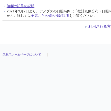
値欄の記号の説明
2021年3月2日より、アメダスの日照時間は「推計気象分布（日
せん。詳しくは
要素ごとの値の補足説明
をご覧ください。
利用される方
気象庁ホームページについて