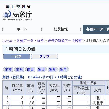
ホーム
防災情報
各種データ・
ホーム
>
各種データ・資料
>
過去の気象データ検索
>
１時間ごとの
１時間ごとの値
角館（秋田県) 1994年12月23日（１時間ごとの値）
風速・風向
露点
降水量
気温
蒸気圧
湿度
時
温度
平均風速
(mm)
(℃)
(hPa)
(％)
風向
(℃)
(m/s)
1
3
1.8
///
///
///
1
北
2
4
2.8
///
///
///
1
北北東
3
1
1.8
///
///
///
1
北