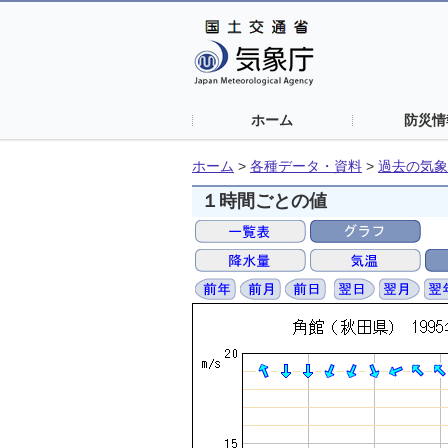
ホーム
防災情
ホーム
>
各種データ・資料
>
過去の気象
１時間ごとの値