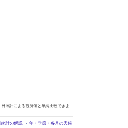
で、日照計による観測値と単純比較できま
測統計の解説
年・季節・各月の天候