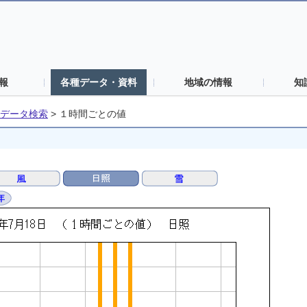
報
各種データ・資料
地域の情報
知
データ検索
>
１時間ごとの値