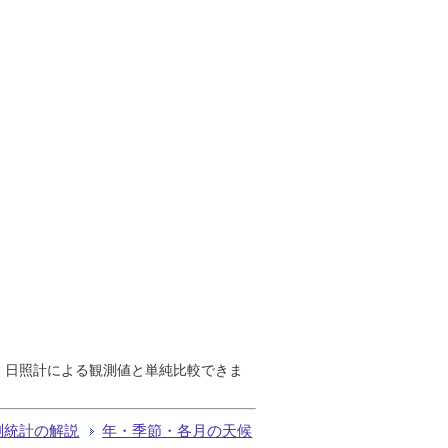
で、日照計による観測値と単純比較できま
測統計の解説
年・季節・各月の天候