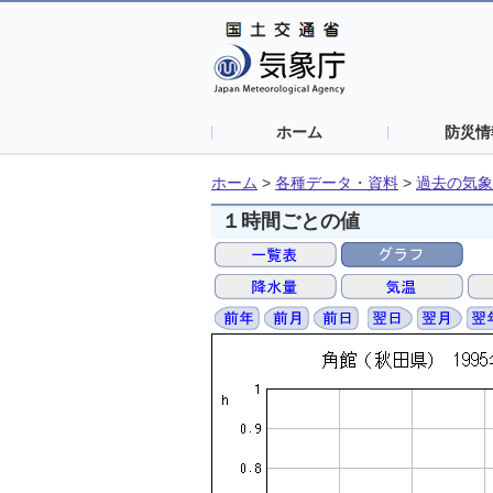
ホーム
防災情
ホーム
>
各種データ・資料
>
過去の気象
１時間ごとの値