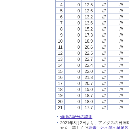
4
4
4
4
0
0
0
0
12.5
12.5
12.5
12.5
///
///
///
///
///
///
///
///
5
5
5
5
0
0
0
0
12.6
12.6
12.6
12.6
///
///
///
///
///
///
///
///
6
6
6
6
0
0
0
0
13.2
13.2
13.2
13.2
///
///
///
///
///
///
///
///
7
7
7
7
0
0
0
0
13.6
13.6
13.6
13.6
///
///
///
///
///
///
///
///
8
8
8
8
0
0
0
0
15.2
15.2
15.2
15.2
///
///
///
///
///
///
///
///
9
9
9
9
0
0
0
0
17.3
17.3
17.3
17.3
///
///
///
///
///
///
///
///
10
10
10
10
0
0
0
0
18.9
18.9
18.9
18.9
///
///
///
///
///
///
///
///
11
11
11
11
0
0
0
0
20.6
20.6
20.6
20.6
///
///
///
///
///
///
///
///
12
12
12
12
0
0
0
0
22.5
22.5
22.5
22.5
///
///
///
///
///
///
///
///
13
13
13
13
0
0
0
0
22.7
22.7
22.7
22.7
///
///
///
///
///
///
///
///
14
14
14
14
0
0
0
0
22.4
22.4
22.4
22.4
///
///
///
///
///
///
///
///
15
15
15
15
0
0
0
0
22.0
22.0
22.0
22.0
///
///
///
///
///
///
///
///
16
16
16
16
0
0
0
0
21.8
21.8
21.8
21.8
///
///
///
///
///
///
///
///
17
17
17
17
0
0
0
0
20.7
20.7
20.7
20.7
///
///
///
///
///
///
///
///
18
18
18
18
0
0
0
0
19.0
19.0
19.0
19.0
///
///
///
///
///
///
///
///
19
19
19
19
0
0
0
0
18.7
18.7
18.7
18.7
///
///
///
///
///
///
///
///
20
20
20
20
0
0
0
0
18.0
18.0
18.0
18.0
///
///
///
///
///
///
///
///
21
21
21
21
0
0
0
0
17.7
17.7
17.7
17.7
///
///
///
///
///
///
///
///
22
22
22
22
0
0
0
0
17.1
17.1
17.1
17.1
///
///
///
///
///
///
///
///
値欄の記号の説明
23
23
23
23
0
0
0
0
16.8
16.8
16.8
16.8
///
///
///
///
///
///
///
///
2021年3月2日より、アメダスの
24
24
24
24
0
0
0
0
17.0
17.0
17.0
17.0
///
///
///
///
///
///
///
///
せん。詳しくは
要素ごとの値の補足説