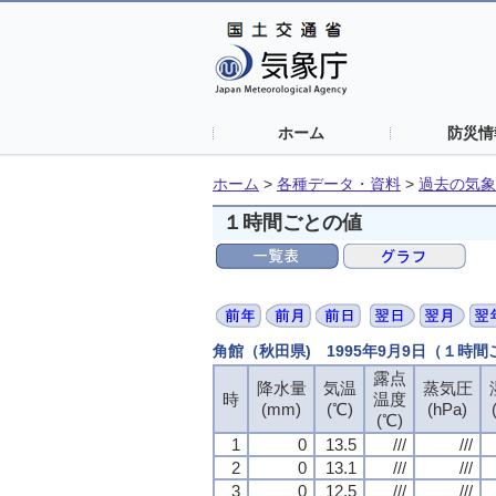
ホーム
防災情
ホーム
>
各種データ・資料
>
過去の気象
１時間ごとの値
角館（秋田県) 1995年9月9日（１時
露点
露点
露点
露点
降水量
降水量
降水量
降水量
気温
気温
気温
気温
蒸気圧
蒸気圧
蒸気圧
蒸気圧
時
時
時
時
温度
温度
温度
温度
(mm)
(mm)
(mm)
(mm)
(℃)
(℃)
(℃)
(℃)
(hPa)
(hPa)
(hPa)
(hPa)
(℃)
(℃)
(℃)
(℃)
1
1
1
1
0
0
0
0
13.5
13.5
13.5
13.5
///
///
///
///
///
///
///
///
2
2
2
2
0
0
0
0
13.1
13.1
13.1
13.1
///
///
///
///
///
///
///
///
3
3
3
3
0
0
0
0
12.5
12.5
12.5
12.5
///
///
///
///
///
///
///
///