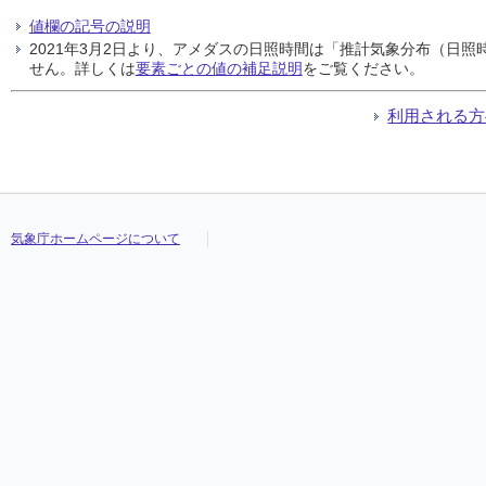
値欄の記号の説明
2021年3月2日より、アメダスの日照時間は「推計気象分布（日
せん。詳しくは
要素ごとの値の補足説明
をご覧ください。
利用される方
気象庁ホームページについて