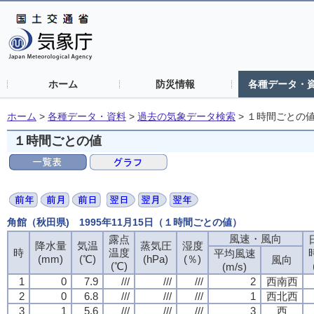
ホーム
防災情報
各種データ・
ホーム
>
各種データ・資料
>
過去の気象データ検索
>
１時間ごとの
１時間ごとの値
角館（秋田県) 1995年11月15日（１時間ごとの値）
風速・風向
露点
降水量
気温
蒸気圧
湿度
時
温度
平均風速
(mm)
(℃)
(hPa)
(％)
風向
(℃)
(m/s)
1
0
7.9
///
///
///
2
西南西
2
0
6.8
///
///
///
1
西北西
3
1
5.6
///
///
///
3
西