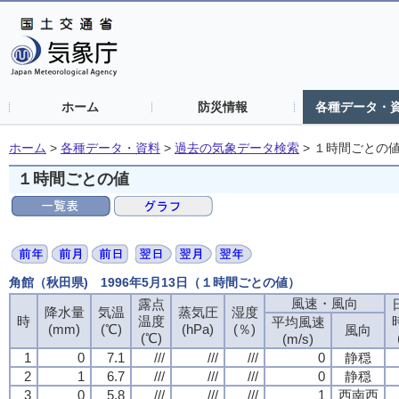
ホーム
防災情報
各種データ・
ホーム
>
各種データ・資料
>
過去の気象データ検索
>
１時間ごとの
１時間ごとの値
角館（秋田県) 1996年5月13日（１時間ごとの値）
風速・風向
露点
降水量
気温
蒸気圧
湿度
時
温度
平均風速
(mm)
(℃)
(hPa)
(％)
風向
(℃)
(m/s)
1
0
7.1
///
///
///
0
静穏
2
1
6.7
///
///
///
0
静穏
3
0
5.8
///
///
///
1
西南西