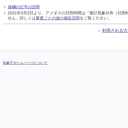
値欄の記号の説明
2021年3月2日より、アメダスの日照時間は「推計気象分布（日
せん。詳しくは
要素ごとの値の補足説明
をご覧ください。
利用される方
気象庁ホームページについて