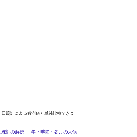
で、日照計による観測値と単純比較できま
測統計の解説
年・季節・各月の天候