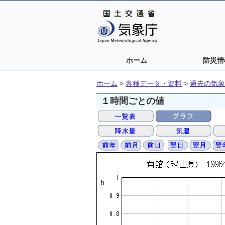
ホーム
防災情
ホーム
>
各種データ・資料
>
過去の気象
１時間ごとの値