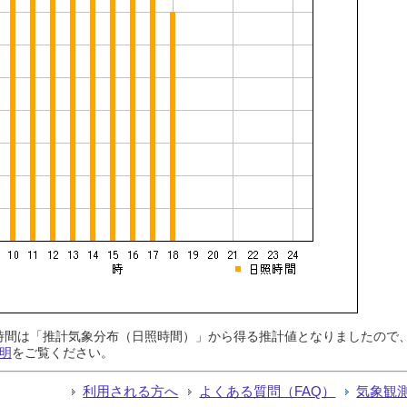
日照時間は「推計気象分布（日照時間）」から得る推計値となりましたの
明
をご覧ください。
利用される方へ
よくある質問（FAQ）
気象観