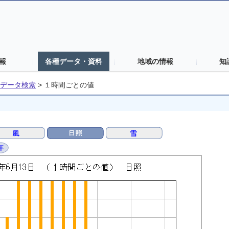
報
各種データ・資料
地域の情報
知
データ検索
>
１時間ごとの値