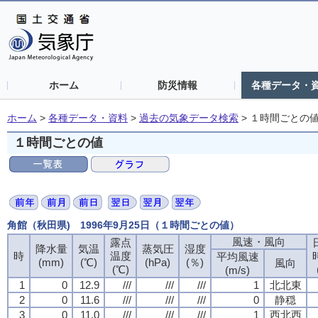
ホーム
防災情報
各種データ・
ホーム
>
各種データ・資料
>
過去の気象データ検索
>
１時間ごとの
１時間ごとの値
角館（秋田県) 1996年9月25日（１時間ごとの値）
風速・風向
露点
降水量
気温
蒸気圧
湿度
時
温度
平均風速
(mm)
(℃)
(hPa)
(％)
風向
(℃)
(m/s)
1
0
12.9
///
///
///
1
北北東
2
0
11.6
///
///
///
0
静穏
3
0
11.0
///
///
///
1
西北西