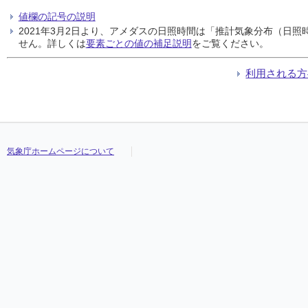
値欄の記号の説明
2021年3月2日より、アメダスの日照時間は「推計気象分布（日
せん。詳しくは
要素ごとの値の補足説明
をご覧ください。
利用される方
気象庁ホームページについて