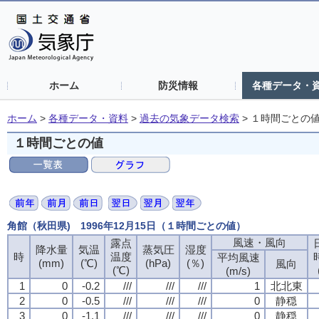
ホーム
防災情報
各種データ・
ホーム
>
各種データ・資料
>
過去の気象データ検索
>
１時間ごとの
１時間ごとの値
角館（秋田県) 1996年12月15日（１時間ごとの値）
風速・風向
風速・風向
風速・風向
風速・風向
露点
露点
露点
露点
降水量
降水量
降水量
降水量
気温
気温
気温
気温
蒸気圧
蒸気圧
蒸気圧
蒸気圧
湿度
湿度
湿度
湿度
時
時
時
時
温度
温度
温度
温度
平均風速
平均風速
平均風速
平均風速
(mm)
(mm)
(mm)
(mm)
(℃)
(℃)
(℃)
(℃)
(hPa)
(hPa)
(hPa)
(hPa)
(％)
(％)
(％)
(％)
風向
風向
風向
風向
(℃)
(℃)
(℃)
(℃)
(m/s)
(m/s)
(m/s)
(m/s)
1
1
1
1
0
0
0
0
-0.2
-0.2
-0.2
-0.2
///
///
///
///
///
///
///
///
///
///
///
///
1
1
1
1
北北東
北北東
北北東
北北東
2
2
2
2
0
0
0
0
-0.5
-0.5
-0.5
-0.5
///
///
///
///
///
///
///
///
///
///
///
///
0
0
0
0
静穏
静穏
静穏
静穏
3
3
3
3
0
0
0
0
-1.1
-1.1
-1.1
-1.1
///
///
///
///
///
///
///
///
///
///
///
///
0
0
0
0
静穏
静穏
静穏
静穏